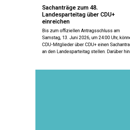
Sachanträge zum 48.
Landesparteitag über CDU+
einreichen
Bis zum offiziellen Antragsschluss am
Samstag, 13. Juni 2026, um 24:00 Uhr, könn
CDU-Mitglieder über CDU+ einen Sachantra
an den Landesparteitag stellen. Darüber hi
besteht die Möglichkeit, Anträge anderer
Mitglieder zu unterstützen.
Anträge, die das erforderliche Quorum von 
Unterstützerinnen und Unterstützern erreich
werden an die Antragskommission übergeb
Sie werden anschließend – ebenso wie die
Anträge der antragsberechtigten Gliederun
– im Rahmen des regulären Antragsverfahr
behandelt.