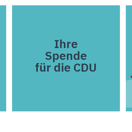
Ihre
Spende
für die CDU