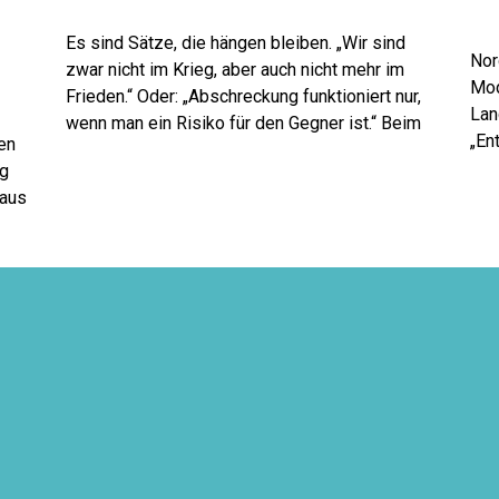
Es sind Sätze, die hängen bleiben. „Wir sind
Nor
zwar nicht im Krieg, aber auch nicht mehr im
Mod
Frieden.“ Oder: „Abschreckung funktioniert nur,
Lan
wenn man ein Risiko für den Gegner ist.“ Beim
„En
en
Besuch des Netzwerks für Soldaten der CDU
und
g
Nordrhein-Westfalen im Landeskommando
bes
naus
NRW (LKdo NW) wird schnell klar: Die Debatte
Unt
über Sicherheit, Verteidigung und
Bür
gesellschaftliche Widerstandskraft ist längst
kla
keine abstrakte Diskussion mehr. Sie ist
300
Kon
konkret geworden.
en,
Fre
en.
gen
ens