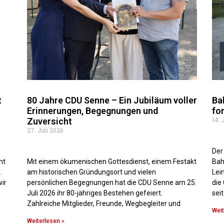
t
80 Jahre CDU Senne – Ein Jubiläum voller
Ba
Erinnerungen, Begegnungen und
fo
14. 
Zuversicht
27. Juli 2026
Der
ht
Mit einem ökumenischen Gottesdienst, einem Festakt
Bah
.
am historischen Gründungsort und vielen
Lei
ir
persönlichen Begegnungen hat die CDU Senne am 25.
die
Juli 2026 ihr 80-jähriges Bestehen gefeiert.
sei
Zahlreiche Mitglieder, Freunde, Wegbegleiter und
Weit
Weiterlesen »