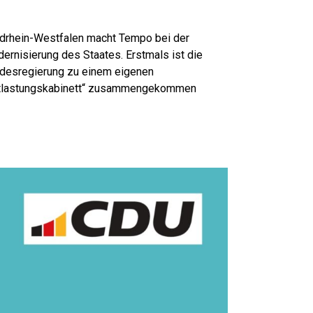
drhein-Westfalen macht Tempo bei der
ernisierung des Staates. Erstmals ist die
desregierung zu einem eigenen
tlastungskabinett“ zusammengekommen
 hat ein umfassendes Maßnahmenpaket
chlossen, das Bürgerinnen und Bürger,
ernehmen und Kommunen spürbar von
okratie entlastet. Im Mittelpunkt steht ein
rer Kurswechsel: mehr Vertrauen, weniger
trolle, schnellere Verfahren und mehr
iraum für pragmatische Lösungen.