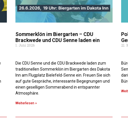
Sommerklön im Biergarten – CDU
Po
Brackwede und CDU Senne laden ein
Ge
1. Juni 2026
21. 
e
Die CDU Senne und die CDU Brackwede laden zum
Bür
traditionellen Sommerklön im Biergarten des Dakota
Sen
Inn am Flugplatz Bielefeld-Senne ein. Freuen Sie sich
dar
n
auf gute Gespräche, interessante Begegnungen und
Bür
einen geselligen Sommerabend in entspannter
Weit
Atmosphäre.
Weiterlesen »