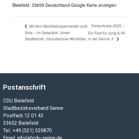
Bielefeld
,
33659
Deutschland
Google Karte anzeigen
Ferienfinale 2025 –
Mit dem Bezirksbürgermeister aufs
Sofa – im Gespräch. Unser
Ein Fest für Jung & Alt
in der Senne 🎉
Stadtbezirk. (Grundschule Windflöte)
Postanschrift
CDU Bielefeld
Stadtbezirksverband Senne
Postfach 12 01 43
33652 Bielefeld
Tel.: +49 (521) 520870
Email: info(at)cdu-senne.de