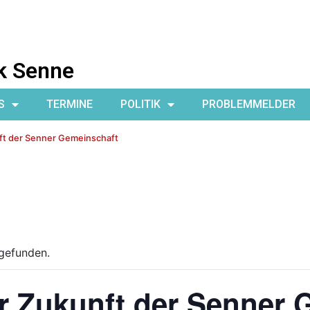
k Senne
S
TERMINE
POLITIK
PROBLEMMELDER
unft der Senner Gemeinschaft
tgefunden.
zur Zukunft der Senner