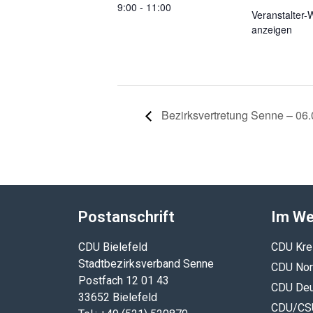
9:00 - 11:00
Veranstalter-
anzeigen
Bezirksvertretung Senne – 06.
Postanschrift
Im W
CDU Bielefeld
CDU Krei
Stadtbezirksverband Senne
CDU Nor
Postfach 12 01 43
CDU Deu
33652 Bielefeld
CDU/CSU